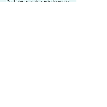
Det betyder, at du kan indskyde kr.
20.000 i holdingselskabet, og når
det er oprettet, kan du anvende de
samme 20.000 til at oprette
driftsselskabet.
Skattefrit salg
Hvis du sælger dit driftsselskab, kan
du modtage købesummen i
holdingselskabet skattefrit.