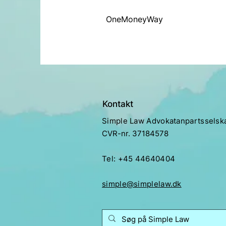
OneMoneyWay
Kontakt
Simple Law Advokatanpartsselsk
CVR-nr. 37184578
Tel: +45 44640404​
simple@simplelaw.dk