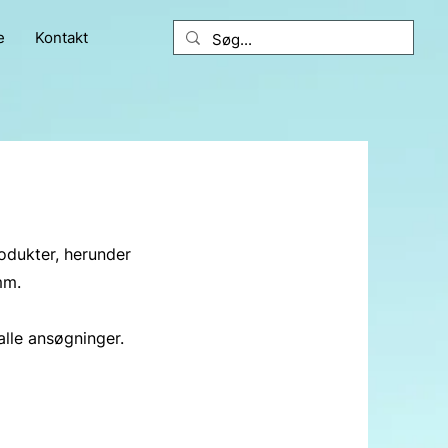
e
Kontakt
odukter, herunder
mm.
le ansøgninger.