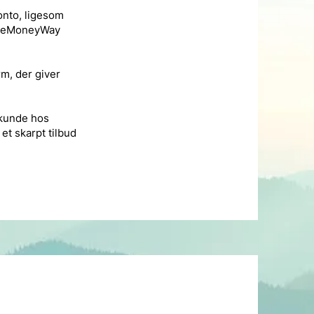
onto, ligesom
 OneMoneyWay
rm, der giver
 kunde hos
et skarpt tilbud